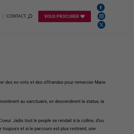
Facebook
CONTACT
VOUS PROCURER
CONTACT
Search:
VOUS PROCURER
Search:
Facebook
Instagram
X
page
Instagram
page
page
page
opens
page
X
opens
opens
opens
in
opens
page
in
in
in
new
in
opens
Accueil
Project
13 – Bouches du Rhône…
new
new
new
window
new
in
window
window
window
window
new
window
ser des ex-voto et des offrandes pour remercier Marie
 montèrent au sanctuaire, en descendirent la statue, la
ur. Jadis tout le peuple se rendait à la colline, d’ou
toujours et si le parcours est plus restreint, une