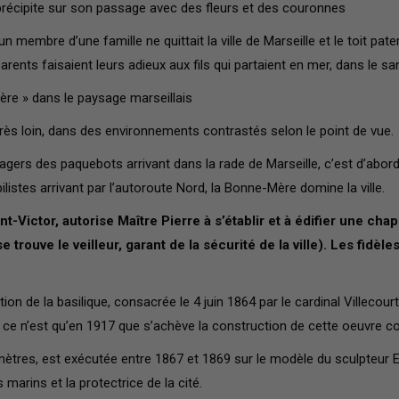
précipite sur son passage avec des fleurs et des couronnes
un membre d’une famille ne quittait la ville de Marseille et le toit pat
parents faisaient leurs adieux aux fils qui partaient en mer, dans le 
re » dans le paysage marseillais
très loin, dans des environnements contrastés selon le point de vue.
gers des paquebots arrivant dans la rade de Marseille, c’est d’abord 
istes arrivant par l’autoroute Nord, la Bonne-Mère domine la ville.
-Victor, autorise Maître Pierre à s’établir et à édifier une chap
rouve le veilleur, garant de la sécurité de la ville). Les fidèle
ion de la basilique, consacrée le 4 juin 1864 par le cardinal Villecou
 ce n’est qu’en 1917 que s’achève la construction de cette oeuvre co
f mètres, est exécutée entre 1867 et 1869 sur le modèle du sculpteur
marins et la protectrice de la cité.