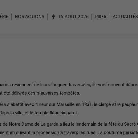
IE
NOS ACTIONS
15 AOÛT 2026
PRIER
ACTUALITÉS
ÉRIE
NOS ACTIONS
15 AOÛT 2026
PRIER
ACTUALITÉS
arins reviennent de leurs longues traversées, ils vont souvent dépo
ont été délivrés des mauvaises tempêtes.
ra s’abattit avec fureur sur Marseille en 1831, le clergé et le peuple
s la ville, et le terrible fléau disparut.
 de Notre Dame de La garde a lieu le lendemain de la fête du Sacré Coe
ient en suivant la procession à travers les rues. La coutume persiste 