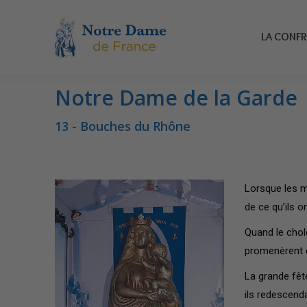
LA CONFRÉR
LA CONFR
Notre Dame de la Garde
Vous êtes ici :
13 - Bouches du Rhône
Lorsque les m
de ce qu’ils 
Quand le cholé
promenèrent dan
La grande fête
ils redescenda