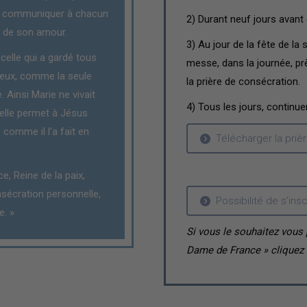
se communiquer à chacun
2) Durant neuf jours avant c
et de son amour.
3) Au jour de la fête de la 
celle qui a gardé tous
messe, dans la journée, pr
ieux, comme la seule
la prière de consécration.
. Ainsi Marie ne vivait
4) Tous les jours, continuer
elle permet à Jésus
 comme il l’a fait en
Télécharger la priè
, Reine de la paix,
nsécration personnelle,
Possibilité de s’ins
e. »
Si vous le souhaitez vous
Dame de France »
cliquez 