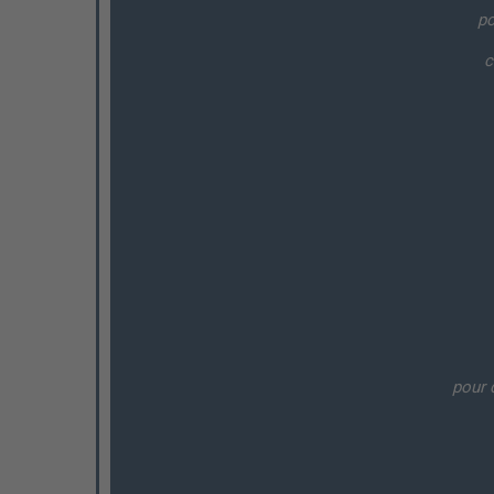
po
c
pour 