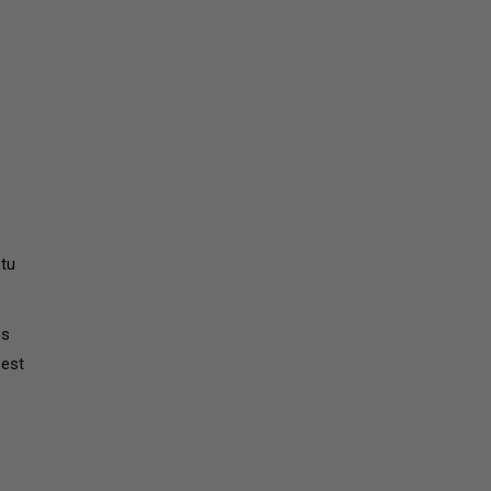
 tu
es
 est