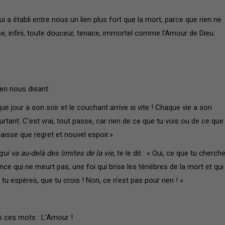
qui a établi entre nous un lien plus fort que la mort, parce que rien ne
nse, infini, toute douceur, tenace, immortel comme l’Amour de Dieu.
en nous disant :
 jour a son soir et le couchant arrive si vite ! Chaque vie a son
rtant. C’est vrai, tout passe, car rien de ce que tu vois ou de ce que
laisse que regret et nouvel espoir.»
i va au-delà des limites de la vie,
te le dit : « Oui, ce que tu cherch
rance qui ne meurt pas, une foi qui brise les ténèbres de la mort et qui
tu espères, que tu crois ! Non, ce n’est pas pour rien ! »
s ces mots : L’Amour !