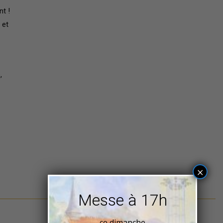
nt !
 et
,
×
Messe à 17h
ce dimanche