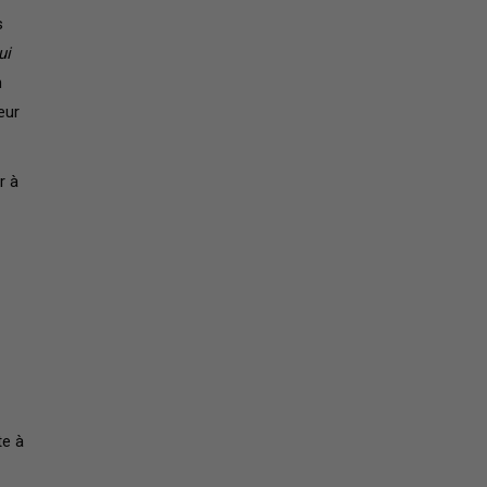
s
ui
n
œur
r à
te à