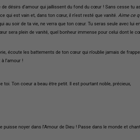
 de désirs d’amour qui jaillissent du fond du cœur ! Sans cesse tu a
e qui est vain et, dans ton cœur, il n’est resté que vanité.
Aime ce q
ui au soir de ta vie, ne verra que ton cœur. Tu seras seule avec lui e
cœur sera plein de vanité, quel bonheur immense pour celui dont le c
prie, écoute les battements de ton cœur qui n’oublie jamais de frappe
 à l’amour !
de toi. Ton coeur a beau être petit. Il est pourtant noble, précieux,
n ne puisse noyer dans l’Amour de Dieu ! Passe dans le monde et chan