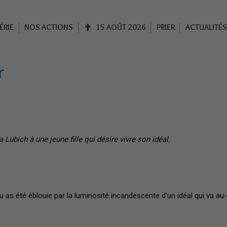
IE
NOS ACTIONS
15 AOÛT 2026
PRIER
ACTUALITÉS
ÉRIE
NOS ACTIONS
15 AOÛT 2026
PRIER
ACTUALITÉS
r
Accueil
Vivre dans l’intimité de Marie et de Jésus
Les ma
ch à une jeune fille qui désire vivre son idéal.
u as été éblouie par la luminosité incandescente d’un idéal qui va au-