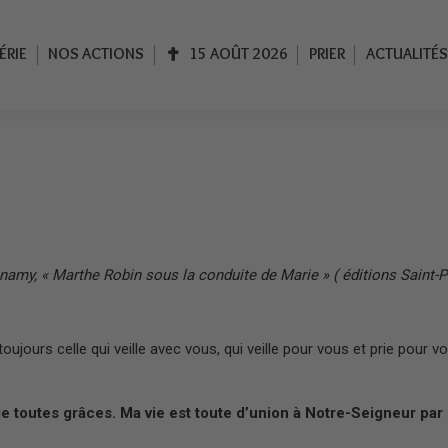
IE
NOS ACTIONS
15 AOÛT 2026
PRIER
ACTUALITÉS
ÉRIE
NOS ACTIONS
15 AOÛT 2026
PRIER
ACTUALITÉS
Accueil
Vivre dans l’intimité de Marie et de Jésus
namy, « Marthe Robin sous la conduite de Marie » ( éditions Saint-P
ujours celle qui veille avec vous, qui veille pour vous et prie pour vo
de toutes grâces. Ma vie est toute d’union à Notre-Seigneur par