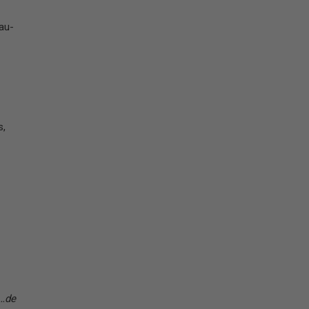
 au-
s,
 …de