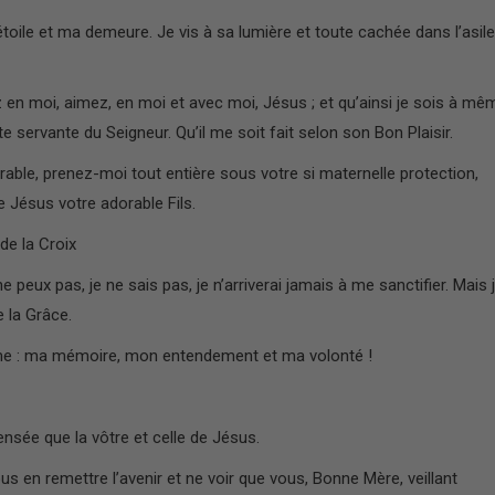
étoile et ma demeure. Je vis à sa lumière et toute cachée dans l’asile
en moi, aimez, en moi et avec moi, Jésus ; et qu’ainsi je sois à mê
te servante du Seigneur. Qu’il me soit fait selon son Bon Plaisir.
ble, prenez-moi tout entière sous votre si maternelle protection,
 Jésus votre adorable Fils.
de la Croix
peux pas, je ne sais pas, je n’arriverai jamais à me sanctifier. Mais 
e la Grâce.
âme : ma mémoire, mon entendement et ma volonté !
sée que la vôtre et celle de Jésus.
en remettre l’avenir et ne voir que vous, Bonne Mère, veillant